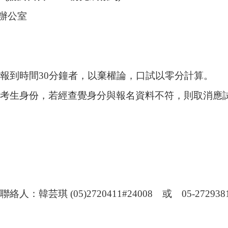
辦公室
，逾報到時間30分鐘者，以棄權論，口試以零分
考生身份，若經查覺身分與報名資料不符，則取消應
琪 (05)2720411#24008 或 05-272938