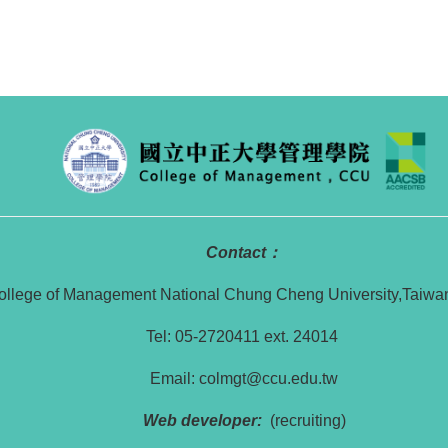
Contact：
ollege of Management National Chung Cheng University,Taiwa
Tel: 05-2720411 ext. 24014
Email: colmgt@ccu.edu.tw
Web developer:
(recruiting)