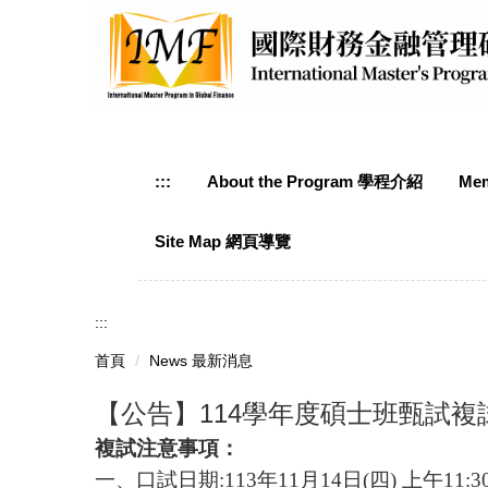
跳
到
主
要
內
容
區
:::
About the Program 學程介紹
Mem
Site Map 網頁導覽
:::
首頁
News 最新消息
【公告】114學年度碩士班甄試複
複試注意事項：
一、口試日期:113年11月14日(四) 上午11:3