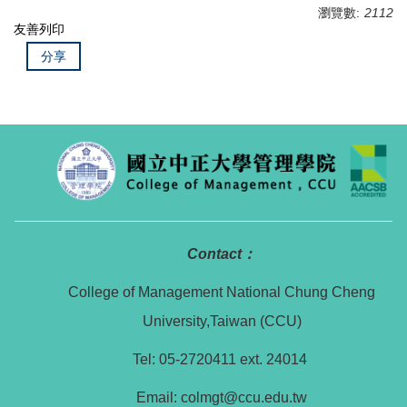
瀏覽數:
2112
友善列印
分享
Contact：
College of Management National Chung Cheng
University,Taiwan (CCU)
Tel: 05-2720411 ext. 24014
Email: colmgt@ccu.edu.tw